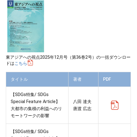
東アジアへの視点2025年12月号（第36巻2号）の一括ダウンロー
ドは
こちら
タイトル
著者
PDF
【SDGs特集/ SDGs
Special Feature Article】
八田 達夫
大都市の集積の利益へのリ
唐渡 広志
モートワークの影響
【SDGs特集/ SDGs