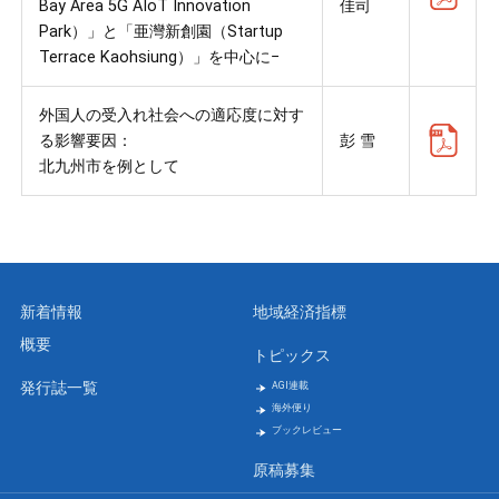
Bay Area 5G AIoT Innovation
佳司
Park）」と「亜灣新創園（Startup
Terrace Kaohsiung）」を中心に−
外国人の受入れ社会への適応度に対す
る影響要因：
彭 雪
北九州市を例として
新着情報
地域経済指標
概要
トピックス
発行誌一覧
AGI連載
海外便り
ブックレビュー
原稿募集