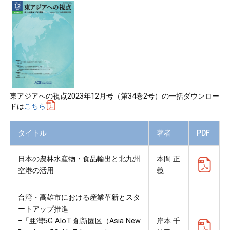
東アジアへの視点2023年12月号（第34巻2号）の一括ダウンロー
ドは
こちら
タイトル
著者
PDF
日本の農林水産物・食品輸出と北九州
本間 正
空港の活用
義
台湾・高雄市における産業革新とスタ
ートアップ推進
−「亜灣5G AIoT 創新園区（Asia New
岸本 千