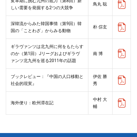
変革期に挑む九州の底力（第8回）新
鳥丸 聡
しい需要を発掘する2つの大競争
深韓流からみた韓国事情（第9回）韓
朴 倧玄
国の「ことわざ」からみる動物
ギラヴァンツは北九州に何をもたらす
のか（第1回）Jリーグおよびギラヴ
南 博
ァンツ北九州を巡る2011年の話題
ブックレビュー：『中国の人口移動と
伊佐 勝
社会的現実』
秀
中村 大
海外便り：欧州滞在記
輔