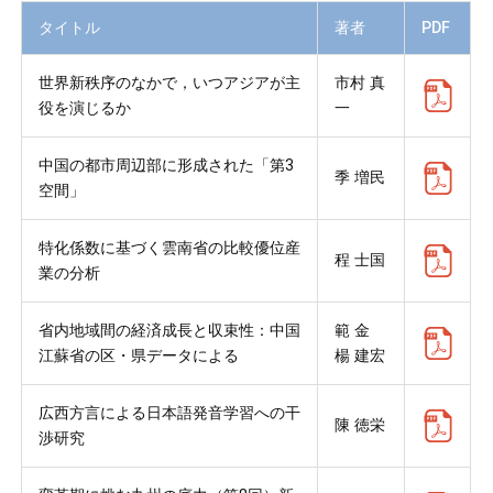
タイトル
著者
PDF
世界新秩序のなかで，いつアジアが主
市村 真
役を演じるか
一
中国の都市周辺部に形成された「第3
季 増民
空間」
特化係数に基づく雲南省の比較優位産
程 士国
業の分析
省内地域間の経済成長と収束性：中国
範 金
江蘇省の区・県データによる
楊 建宏
広西方言による日本語発音学習への干
陳 徳栄
渉研究