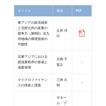
タイトル
著者
PDF
東アジアの経済成長
と北部九州の産業の
辻井 洋
競争力（第8回）北九
行
州地域の環境技術の
可能性
北東アジアにおける
片岡 千
新漁業秩序の形成と
－
賀之
漁業管理
マイクロファイナン
三井 久
－
スの現状と課題
明
ギオー
ム・ブ