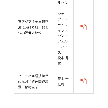
ルハウ
ト
ヤッ
プ・ド
東アジア主要国際空
ゥ・ウ
港における競争的地
ィット
位の評価と比較
ヤン・
フェル
トハイ
ス
松本 秀
暢
グローバル経済時代
岸本 千
の九州半導体関連装
佳司
置・部材産業