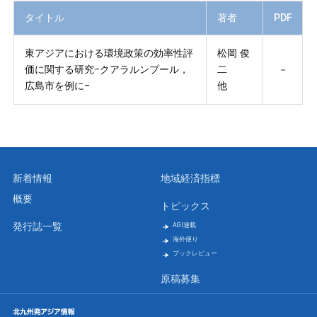
タイトル
著者
PDF
東アジアにおける環境政策の効率性評
松岡 俊
価に関する研究−クアラルンプール，
二
－
広島市を例に−
他
新着情報
地域経済指標
概要
トピックス
発行誌一覧
AGI連載
海外便り
ブックレビュー
原稿募集